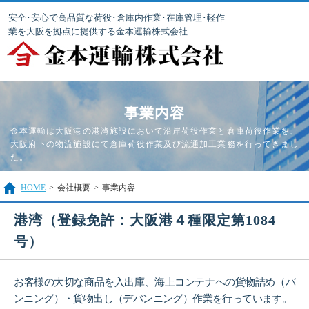
安全･安心で高品質な荷役･倉庫内作業･在庫管理･軽作
業を大阪を拠点に提供する金本運輸株式会社
事業内容
金本運輸は大阪港の港湾施設において沿岸荷役作業と倉庫荷役作業を、
大阪府下の物流施設にて倉庫荷役作業及び流通加工業務を行ってきまし
た。
HOME
>
会社概要
>
事業内容
港湾（登録免許：大阪港４種限定第1084
号）
お客様の大切な商品を入出庫、海上コンテナへの貨物詰め（バ
ンニング）・貨物出し（デバンニング）作業を行っています。