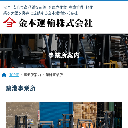
安全･安心で高品質な荷役･倉庫内作業･在庫管理･軽作
業を大阪を拠点に提供する金本運輸株式会社
事業所案内
HOME
>
事業所案内
>
築港事業所
築港事業所